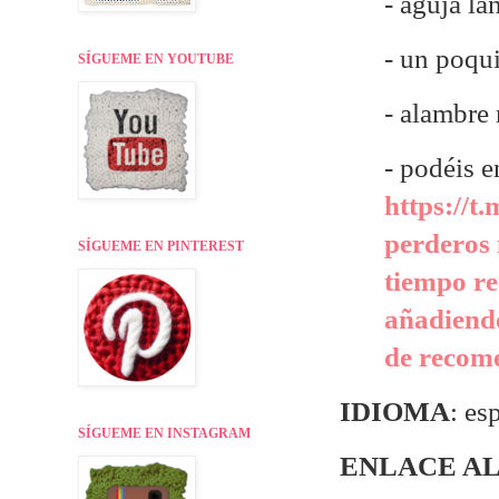
- aguja la
- un poqu
SÍGUEME EN YOUTUBE
- alambre
- p
odéis e
https://t
perderos 
SÍGUEME EN PINTEREST
tiempo re
añadiendo
de recome
IDIOMA
: es
SÍGUEME EN INSTAGRAM
ENLACE AL