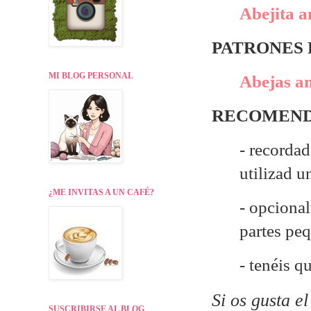
Abejita a
PATRONES
MI BLOG PERSONAL
Abejas am
RECOMEND
- recordad
utilizad 
¿ME INVITAS A UN CAFÉ?
- opcional
partes pe
- tenéis q
Si os gusta e
SUSCRIBIRSE AL BLOG