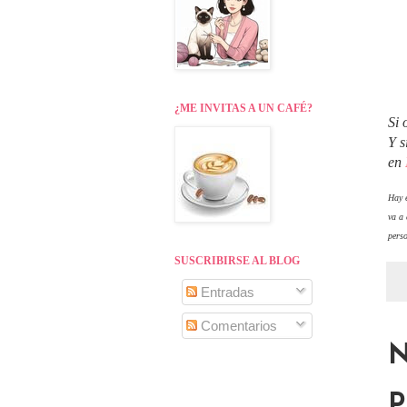
¿ME INVITAS A UN CAFÉ?
Si 
Y s
en
Hay e
va a
perso
SUSCRIBIRSE AL BLOG
Entradas
Comentarios
N
P