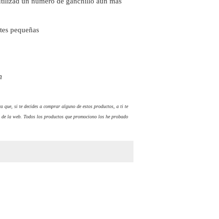
o utilizad un número de ganchillo aún más
artes pequeñas
n
a que, si te decides a comprar alguno de estos productos, a ti te
 de la web. Todos los productos que promociono los he probado