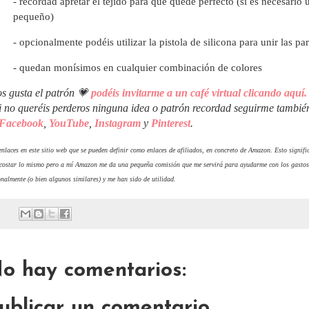
- recordad apretar el tejido para que quede perfecto (si es necesari
pequeño)
- opcionalmente podéis utilizar la pistola de silicona para unir las p
- quedan monísimos en cualquier combinación de colores
os gusta el patrón 💗
podéis invitarme a un café virtual clicando aquí.
i no queréis perderos ninguna idea o patrón recordad seguirme tambié
Facebook
,
YouTube
,
Instagram
y
Pinterest
.
nlaces en este sitio web que se pueden definir como enlaces de afiliados, en concreto de Amazon. Esto signific
 costar lo mismo pero a mí Amazon me da una pequeña comisión que me servirá para ayudarme con los gastos
nalmente (o bien algunos similares) y me han sido de utilidad.
o hay comentarios:
ublicar un comentario