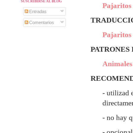
SUSCRIBIRSE AL BLOG
Pajaritos 
Entradas
TRADUCCIÓ
Comentarios
Pajaritos
PATRONES
Animales 
RECOMEND
- utilizad
directame
- no hay 
- opcional