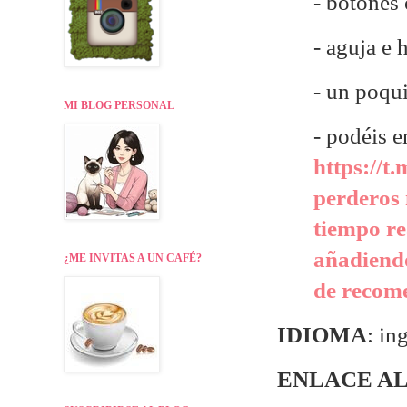
- botones 
- aguja e 
- un poqu
MI BLOG PERSONAL
- p
odéis e
https://t
perderos 
tiempo re
añadiendo
¿ME INVITAS A UN CAFÉ?
de recome
IDIOMA
: in
ENLACE AL