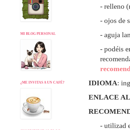
- relleno 
- ojos de
- aguja la
MI BLOG PERSONAL
- p
odéis e
recomend
recomenda
IDIOMA
: in
¿ME INVITAS A UN CAFÉ?
ENLACE AL
RECOMEND
- utilizad