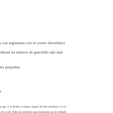
a con registrarse con el correo electrónico
o utilizad un número de ganchillo aún más
artes pequeñas
n
a que, si te decides a comprar alguno de estos productos, a ti te
 de la web. Todos los productos que promociono los he probado