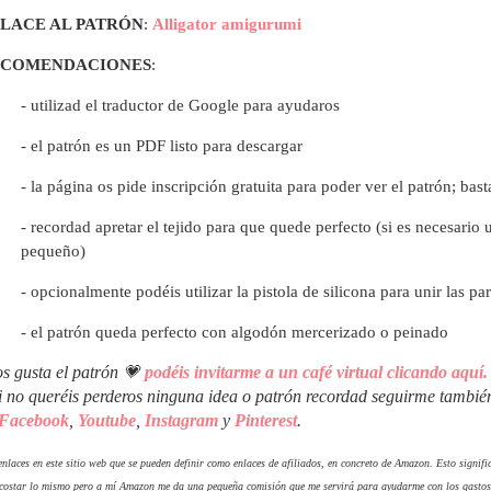
LACE AL PATRÓN
:
Alligator amigurumi
ECOMENDACIONES
:
- utilizad el traductor de Google para ayudaros
- el patrón es un PDF listo para descargar
- la página os pide inscripción gratuita para poder ver el patrón; bast
- recordad apretar el tejido para que quede perfecto (si es necesari
pequeño)
- opcionalmente podéis utilizar la pistola de silicona para unir las p
- el patrón queda perfecto con algodón mercerizado o peinado
os gusta el patrón 💗
podéis invitarme a un café virtual clicando aquí.
i no queréis perderos ninguna idea o patrón recordad seguirme tambié
Facebook
,
Youtube
,
Instagram
y
Pinterest
.
nlaces en este sitio web que se pueden definir como enlaces de afiliados, en concreto de Amazon. Esto signific
 costar lo mismo pero a mí Amazon me da una pequeña comisión que me servirá para ayudarme con los gastos