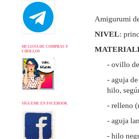
Amigurumi de 
NIVEL
: prin
MI LISTA DE COMPRAS Y
MATERIAL
CHOLLOS
- ovillo d
- aguja d
hilo, seg
- relleno 
SÍGUEME EN FACEBOOK
- aguja la
- hilo neg