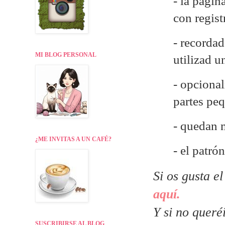
- la págin
con regist
- recordad
MI BLOG PERSONAL
utilizad 
- opcional
partes pe
- quedan 
¿ME INVITAS A UN CAFÉ?
- el patr
Si os gusta e
aquí.
Y si no queré
SUSCRIBIRSE AL BLOG