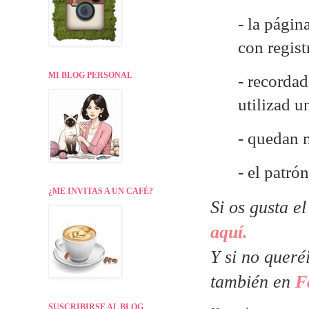
- la págin
con regist
MI BLOG PERSONAL
- recordad
utilizad 
- quedan 
- el patr
¿ME INVITAS A UN CAFÉ?
Si os gusta e
aquí.
Y si no queré
también en
F
SUSCRIBIRSE AL BLOG