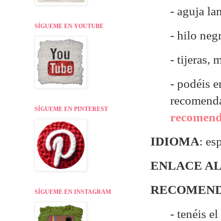
- aguja la
SÍGUEME EN YOUTUBE
- hilo neg
- tijeras,
- p
odéis e
recomend
SÍGUEME EN PINTEREST
recomenda
IDIOMA
: es
ENLACE AL
RECOMEND
SÍGUEME EN INSTAGRAM
- tenéis e