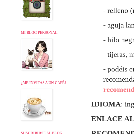
- relleno 
- aguja la
MI BLOG PERSONAL
- hilo neg
- tijeras,
- p
odéis e
recomend
¿ME INVITAS A UN CAFÉ?
recomenda
IDIOMA
: in
ENLACE AL
RECOMEND
SUSCRIBIRSE AL BLOG