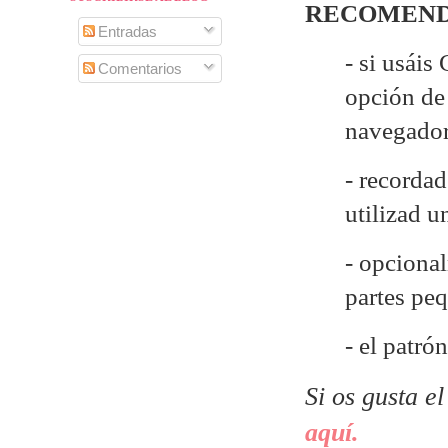
RECOMEND
Entradas
- si usáis
Comentarios
opción de 
navegado
- recordad
utilizad 
- opcional
partes pe
- el patró
Si os gusta e
aquí.