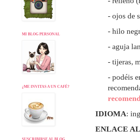
- relleno 
- ojos de
- hilo neg
MI BLOG PERSONAL
- aguja la
- tijeras,
- p
odéis e
recomend
¿ME INVITAS A UN CAFÉ?
recomenda
IDIOMA
: in
ENLACE AL
SUSCRIBIRSE AL BLOG