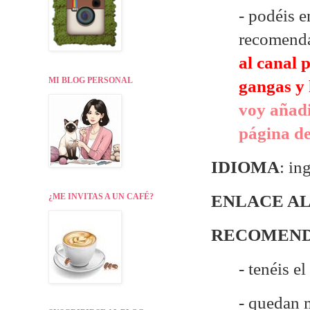
- p
odéis e
recomend
al canal 
MI BLOG PERSONAL
gangas y 
voy añadi
página de
IDIOMA
: in
¿ME INVITAS A UN CAFÉ?
ENLACE AL
RECOMEND
- tenéis e
- quedan 