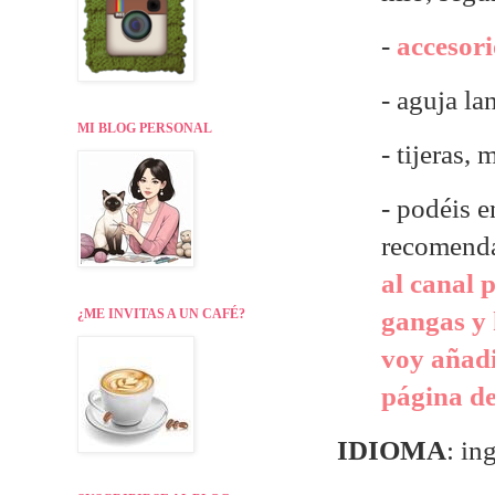
-
accesori
- aguja la
MI BLOG PERSONAL
- tijeras,
- p
odéis e
recomend
al canal 
¿ME INVITAS A UN CAFÉ?
gangas y 
voy añadi
página de
IDIOMA
: in