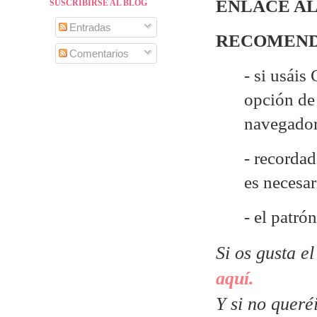
ENLACE AL
SUSCRIBIRSE AL BLOG
Entradas
RECOMEND
Comentarios
- si usáis
opción de 
navegado
- recordad
es necesa
- el patró
Si os gusta e
aquí.
Y si no queré