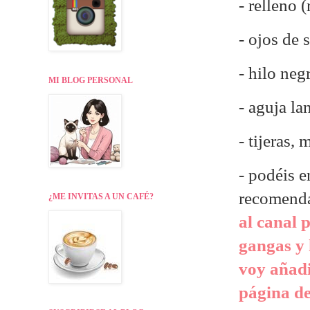
- relleno 
- ojos de
- hilo neg
MI BLOG PERSONAL
- aguja la
- tijeras,
- p
odéis e
recomend
¿ME INVITAS A UN CAFÉ?
al canal 
gangas y 
voy añadi
página de