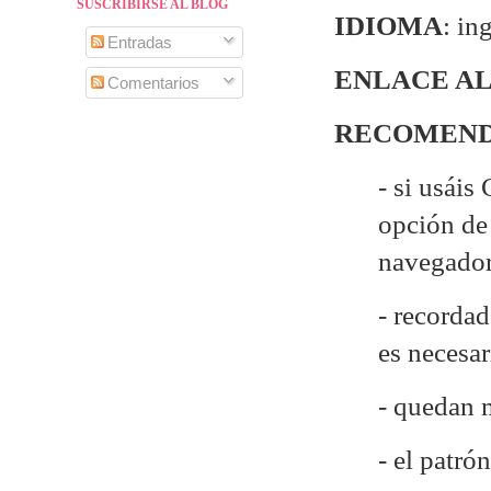
SUSCRIBIRSE AL BLOG
IDIOMA
: in
Entradas
ENLACE AL
Comentarios
RECOMEND
- si usáis
opción de 
navegado
- recordad
es necesa
- quedan 
- el patr