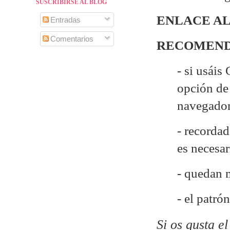
SUSCRIBIRSE AL BLOG
ENLACE AL
Entradas
Comentarios
RECOMEND
- si usáis
opción de 
navegado
- recordad
es necesa
- quedan 
- el patr
Si os gusta e