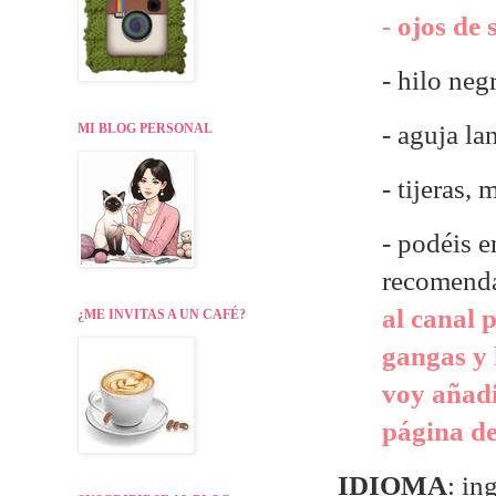
-
ojos de 
- hilo neg
- aguja la
MI BLOG PERSONAL
- tijeras,
- p
odéis e
recomend
al canal 
¿ME INVITAS A UN CAFÉ?
gangas y 
voy añadi
página de
IDIOMA
: in