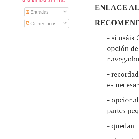
SUSCRIBIRSE AL BLOG
ENLACE AL
Entradas
RECOMEND
Comentarios
- si usáis
opción de 
navegado
- recordad
es necesa
- opcional
partes pe
- quedan 