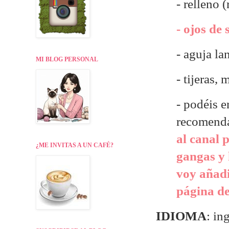
- relleno 
- ojos de
- aguja la
MI BLOG PERSONAL
- tijeras,
- p
odéis e
recomend
al canal 
¿ME INVITAS A UN CAFÉ?
gangas y 
voy añadi
página de
IDIOMA
: in