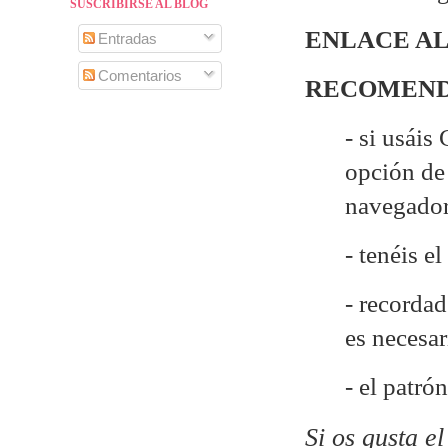
SUSCRIBIRSE AL BLOG
ENLACE AL
Entradas
Comentarios
RECOMEND
- si usáis
opción de 
navegado
- tenéis e
- recordad
es necesa
- el patr
Si os gusta e