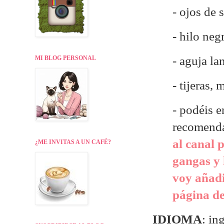
- ojos de
- hilo neg
- aguja la
MI BLOG PERSONAL
- tijeras,
- p
odéis e
recomend
al canal 
¿ME INVITAS A UN CAFÉ?
gangas y 
voy añadi
página de
IDIOMA
: in