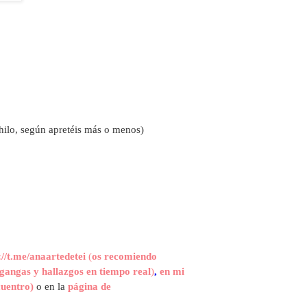
hilo, según apretéis más o menos)
://t.me/anaartedetei
(
os recomiendo
gangas y hallazgos en tiempo real
)
,
en mi
cuentro)
o en la
página de