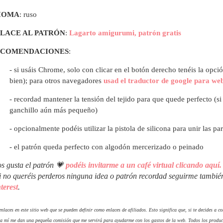
IOMA
: ruso
LACE AL PATRÓN
:
Lagarto amigurumi, patrón gratis
ECOMENDACIONES
:
- si usáis Chrome, solo con clicar en el botón derecho tenéis la opci
bien); para otros navegadores
usad el traductor de google para we
- recordad mantener la tensión del tejido para que quede perfecto (s
ganchillo aún más pequeño)
- opcionalmente podéis utilizar la pistola de silicona para unir las p
- el patrón queda perfecto con algodón mercerizado o peinado
os gusta el patrón 💗
podéis invitarme a un café virtual clicando aquí.
i no queréis perderos ninguna idea o patrón recordad seguirme tambi
terest
.
nlaces en este sitio web que se pueden definir como enlaces de afiliados. Esto significa que, si te decides a 
 a mí me dan una pequeña comisión que me servirá para ayudarme con los gastos de la web. Todos los produc