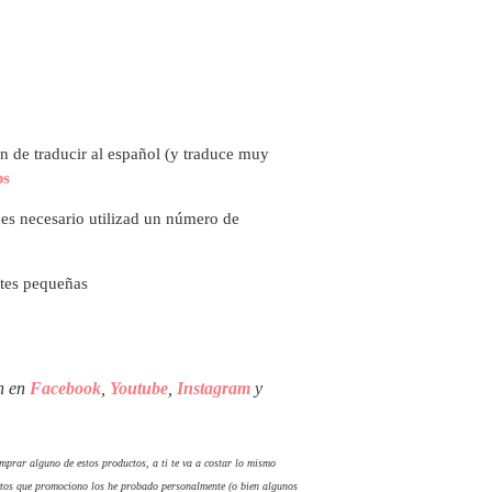
ón de traducir al español (y traduce muy
bs
i es necesario utilizad un número de
artes pequeñas
én en
Facebook
,
Youtube
,
Instagram
y
comprar alguno de estos productos, a ti te va a costar lo mismo
tos que promociono los he probado personalmente (o bien algunos