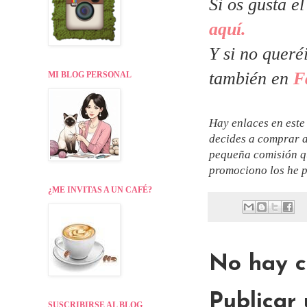
Si os gusta e
aquí.
Y si no queré
también en
F
MI BLOG PERSONAL
Hay enlaces en este 
decides a comprar a
pequeña comisión qu
promociono los he p
¿ME INVITAS A UN CAFÉ?
No hay c
Publicar
SUSCRIBIRSE AL BLOG