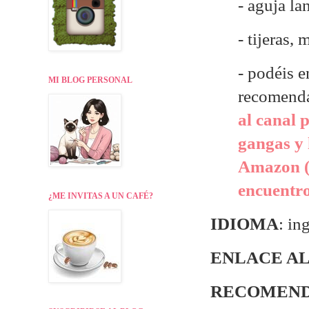
- aguja la
- tijeras,
- p
odéis e
MI BLOG PERSONAL
recomend
al canal 
gangas y 
Amazon (
encuentr
¿ME INVITAS A UN CAFÉ?
IDIOMA
: in
ENLACE AL
RECOMEND