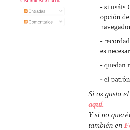
SUSCRIBIRSE AL BLOG
- si usáis
Entradas
opción de 
Comentarios
navegado
- recordad
es necesa
- quedan 
- el patr
Si os gusta e
aquí.
Y si no queré
también en
F