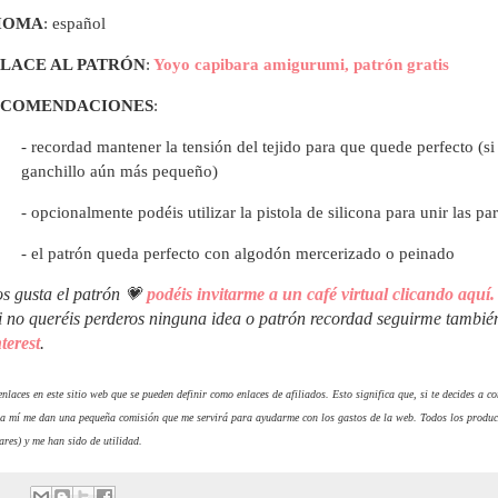
IOMA
: español
LACE AL PATRÓN
:
Yoyo capibara amigurumi, patrón gratis
ECOMENDACIONES
:
- recordad mantener la tensión del tejido para que quede perfecto (s
ganchillo aún más pequeño)
- opcionalmente podéis utilizar la pistola de silicona para unir las p
- el patrón queda perfecto con algodón mercerizado o peinado
os gusta el patrón 💗
podéis invitarme a un café virtual clicando aquí.
i no queréis perderos ninguna idea o patrón recordad seguirme tambi
terest
.
nlaces en este sitio web que se pueden definir como enlaces de afiliados. Esto significa que, si te decides a 
 a mí me dan una pequeña comisión que me servirá para ayudarme con los gastos de la web. Todos los produc
ares) y me han sido de utilidad.