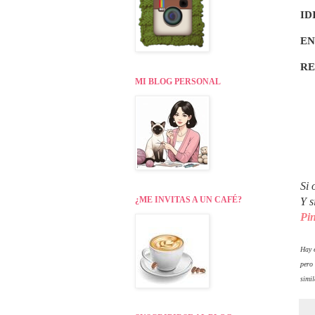
ID
EN
R
MI BLOG PERSONAL
Si 
¿ME INVITAS A UN CAFÉ?
Y s
Pin
Hay e
pero
simil