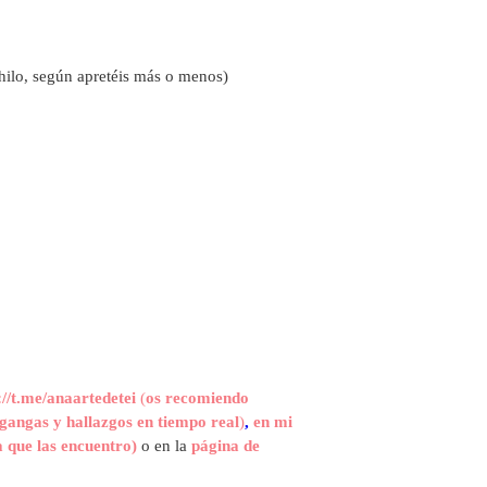
hilo, según apretéis más o menos)
://t.me/anaartedetei
(
os recomiendo
gangas y hallazgos en tiempo real
)
,
en mi
 que las encuentro)
o en la
página de