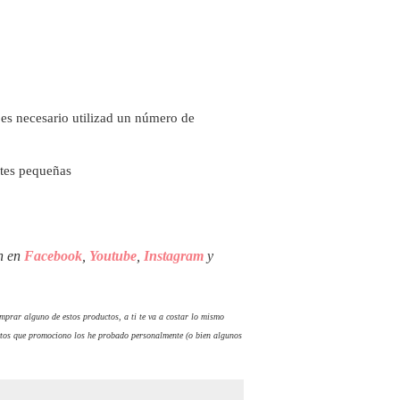
i es necesario utilizad un número de
artes pequeñas
én en
Facebook
,
Youtube
,
Instagram
y
comprar alguno de estos productos, a ti te va a costar lo mismo
tos que promociono los he probado personalmente (o bien algunos