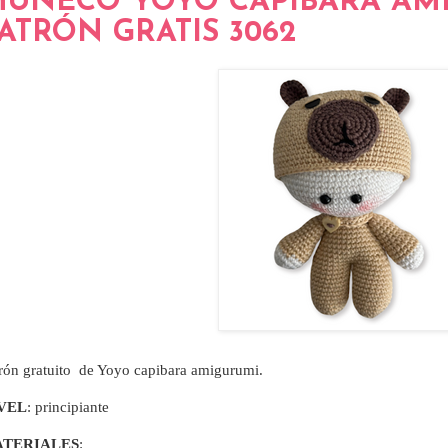
UÑECO YOYO CAPIBARA AMI
ATRÓN GRATIS 3062
rón gratuito de Yoyo capibara amigurumi.
VEL
: principiante
TERIALES
: