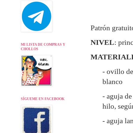
Patrón gratui
NIVEL
: prin
MI LISTA DE COMPRAS Y
CHOLLOS
MATERIAL
- ovillo d
blanco
- aguja d
SÍGUEME EN FACEBOOK
hilo, seg
- aguja la