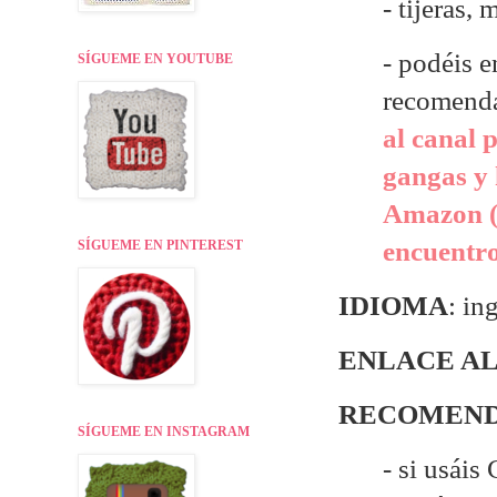
- tijeras,
- p
odéis e
SÍGUEME EN YOUTUBE
recomend
al canal 
gangas y 
Amazon (
encuentr
SÍGUEME EN PINTEREST
IDIOMA
: in
ENLACE AL
RECOMEND
SÍGUEME EN INSTAGRAM
- si usáis