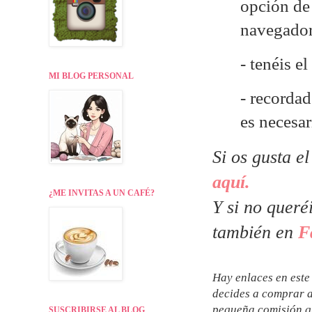
opción de 
navegado
- tenéis e
MI BLOG PERSONAL
- recordad
es necesa
Si os gusta e
aquí.
¿ME INVITAS A UN CAFÉ?
Y si no queré
también en
F
Hay enlaces en este 
decides a comprar a
pequeña comisión qu
SUSCRIBIRSE AL BLOG