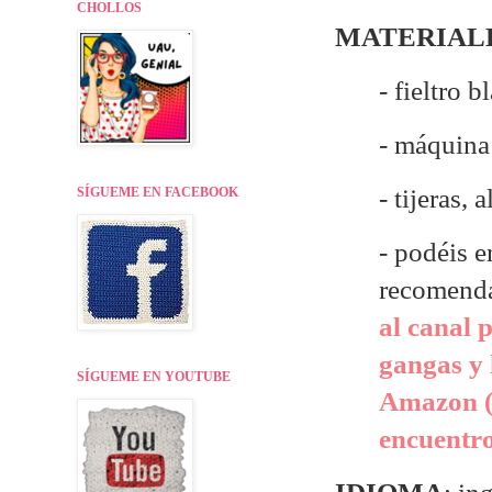
CHOLLOS
MATERIAL
- fieltro b
- máquina
- tijeras, a
SÍGUEME EN FACEBOOK
- p
odéis e
recomend
al canal 
gangas y 
SÍGUEME EN YOUTUBE
Amazon (
encuentr