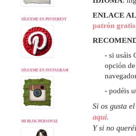
IDIOMA
: in
ENLACE AL
SÍGUEME EN PINTEREST
patrón gratis
RECOMEND
- si usáis
opción de 
SÍGUEME EN INSTAGRAM
navegado
- podéis ut
Si os gusta e
aquí.
MI BLOG PERSONAL
Y si no queré