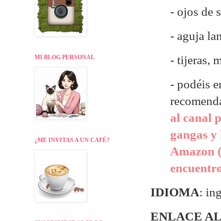
- ojos de
- aguja la
- tijeras,
MI BLOG PERSONAL
- p
odéis e
recomend
al canal 
gangas y 
¿ME INVITAS A UN CAFÉ?
Amazon (
encuentr
IDIOMA
: in
ENLACE AL