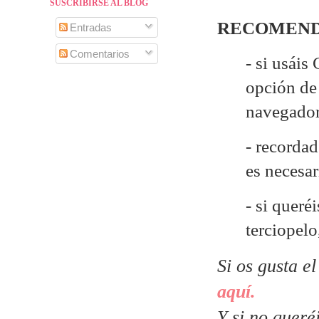
SUSCRIBIRSE AL BLOG
RECOMEND
Entradas
Comentarios
- si usáis
opción de 
navegado
- recordad
es necesa
- si queré
terciopelo
Si os gusta e
aquí.
Y si no queré