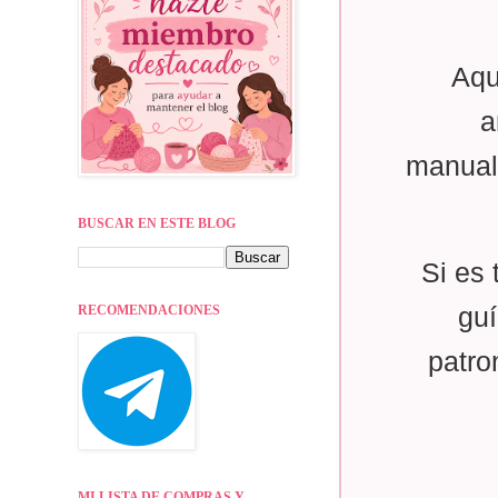
Aqu
a
manual
BUSCAR EN ESTE BLOG
Si es 
RECOMENDACIONES
guí
patro
MI LISTA DE COMPRAS Y