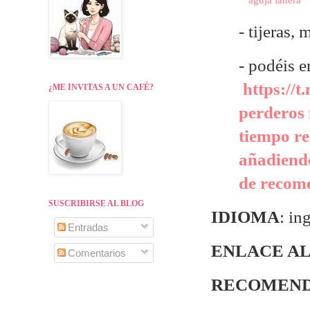
aguja lanera
- tijeras,
- p
odéis e
https://t
¿ME INVITAS A UN CAFÉ?
perderos 
tiempo re
añadiendo
de recome
SUSCRIBIRSE AL BLOG
IDIOMA
: in
Entradas
ENLACE AL
Comentarios
RECOMEND