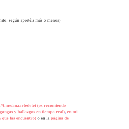
hilo, según apretéis más o menos)
://t.me/anaartedetei
(
os recomiendo
gangas y hallazgos en tiempo real
)
,
en mi
 que las encuentro)
o en la
página de