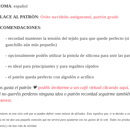
IOMA
: español
LACE AL PATRÓN
:
Osito navideño amigurumi, patrón gratis
ECOMENDACIONES
:
- recordad mantener la tensión del tejido para que quede perfecto (s
ganchillo aún más pequeño)
- opcionalmente podéis utilizar la pistola de silicona para unir las p
- es ideal para principiantes y para regalitos rápidos
- el patrón queda perfecto con algodón o acrílico
os gusta el patrón 💗
podéis invitarme a un café virtual clicando aquí.
i no queréis perderos ninguna idea o patrón recordad seguirme tambi
terest
.
nlaces en este sitio web que se pueden definir como enlaces de afiliados. Esto significa que, si te decides a 
 a mí me dan una pequeña comisión que me servirá para ayudarme con los gastos de la web. Todos los produc
ares) y me han sido de utilidad.