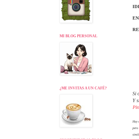
ID
EN
R
MI BLOG PERSONAL
¿ME INVITAS A UN CAFÉ?
Si 
Y s
Pin
Hay e
pero
simil