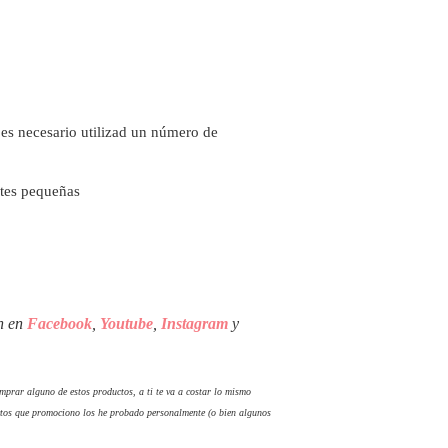
i es necesario utilizad un número de
artes pequeñas
én en
Facebook
,
Youtube
,
Instagram
y
comprar alguno de estos productos, a ti te va a costar lo mismo
tos que promociono los he probado personalmente (o bien algunos