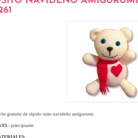
SITO NAVIDEÑO AMIGURUMI 
261
rón gratuito de rápido osito navideño amigurumi.
VEL
: principiante
TERIALES
: