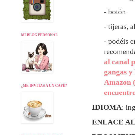
- botón
- tijeras, a
MI BLOG PERSONAL
- p
odéis e
recomend
al canal 
gangas y 
Amazon (
¿ME INVITAS A UN CAFÉ?
encuentr
IDIOMA
: in
ENLACE AL