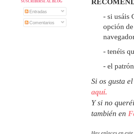
RECOMEND
SUSCRIBIRSE AL BLOG
Entradas
- si usáis
Comentarios
opción de 
navegado
- tenéis q
- el patró
Si os gusta e
aquí.
Y si no queré
también en
F
Hay enlaces en este 