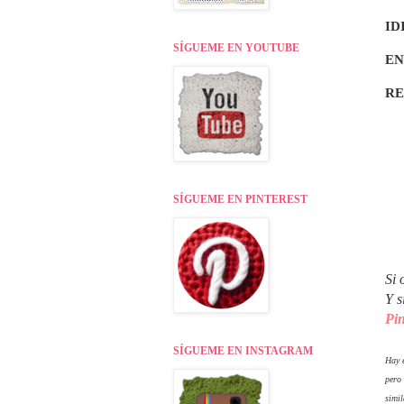
ID
SÍGUEME EN YOUTUBE
EN
R
SÍGUEME EN PINTEREST
Si 
Y s
Pin
SÍGUEME EN INSTAGRAM
Hay e
pero
simil