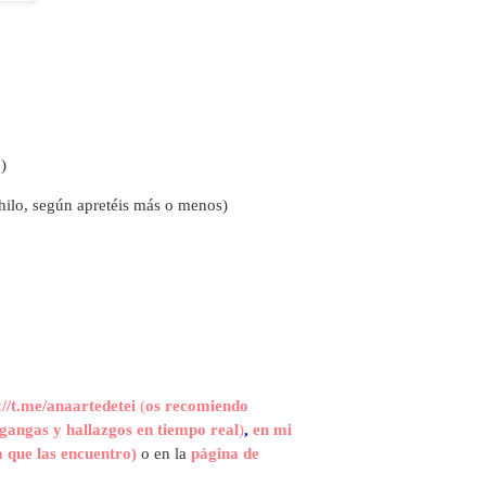
)
hilo, según apretéis más o menos)
://t.me/anaartedetei
(
os recomiendo
gangas y hallazgos en tiempo real
)
,
en mi
 que las encuentro)
o en la
página de