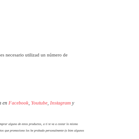
i es necesario utilizad un número de
én en
Facebook
,
Youtube
,
Instagram
y
comprar alguno de estos productos, a ti te va a costar lo mismo
tos que promociono los he probado personalmente (o bien algunos