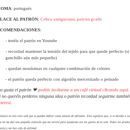
IOMA
: portugués
LACE AL PATRÓN
:
Cebra amigurumi, patrón gratis
ECOMENDACIONES
:
- tenéis el patrón en Youtube
- recordad mantener la tensión del tejido para que quede perfecto (s
ganchillo aún más pequeño)
- quedan monísimas en cualquier combinación de colores
- el patrón queda perfecto con algodón mercerizado o peinado
os gusta el patrón 💗
podéis invitarme a un café virtual clicando aquí.
i no queréis perderos ninguna idea o patrón recordad seguirme tambi
terest
.
nlaces en este sitio web que se pueden definir como enlaces de afiliados. Esto significa que, si te decides a 
 a mí me dan una pequeña comisión que me servirá para ayudarme con los gastos de la web. Todos los produc
ares) y me han sido de utilidad.