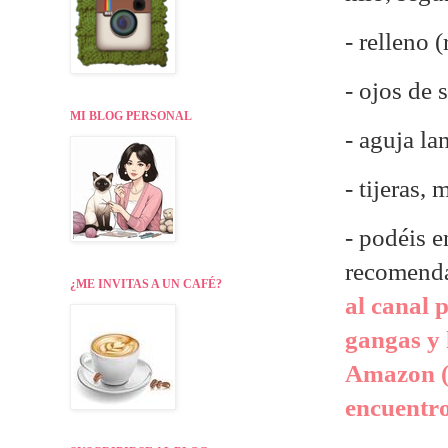
- relleno 
- ojos de
MI BLOG PERSONAL
- aguja la
- tijeras,
- p
odéis e
recomend
¿ME INVITAS A UN CAFÉ?
al canal 
gangas y 
Amazon (
encuentr