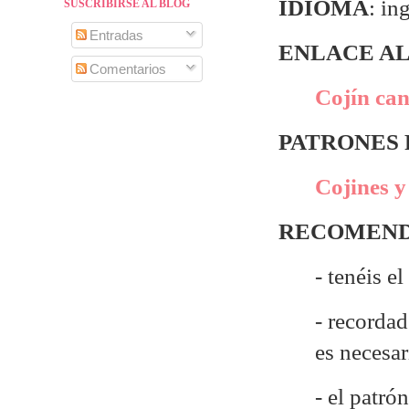
IDIOMA
: in
SUSCRIBIRSE AL BLOG
Entradas
ENLACE AL
Comentarios
Cojín can
PATRONES
Cojines y
RECOMEND
- tenéis e
- recordad
es necesa
- el patr