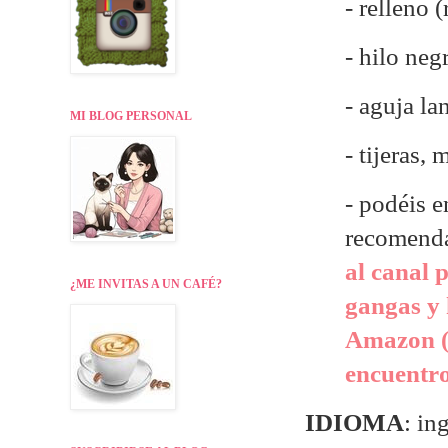
- relleno 
- hilo neg
- aguja la
MI BLOG PERSONAL
- tijeras,
- p
odéis e
recomend
al canal 
¿ME INVITAS A UN CAFÉ?
gangas y 
Amazon (
encuentr
IDIOMA
: in