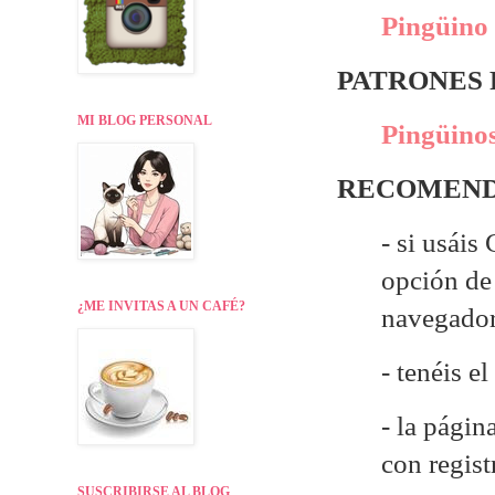
Pingüino 
PATRONES
MI BLOG PERSONAL
Pingüinos
RECOMEND
- si usáis
opción de 
¿ME INVITAS A UN CAFÉ?
navegado
- tenéis e
- la págin
con regist
SUSCRIBIRSE AL BLOG