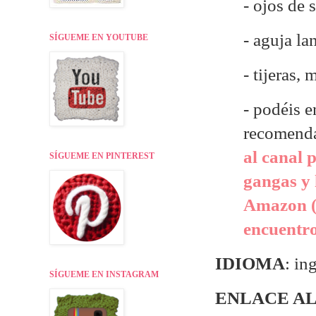
- ojos de
- aguja la
SÍGUEME EN YOUTUBE
- tijeras,
- p
odéis e
recomend
al canal 
SÍGUEME EN PINTEREST
gangas y 
Amazon (
encuentr
IDIOMA
: in
SÍGUEME EN INSTAGRAM
ENLACE AL