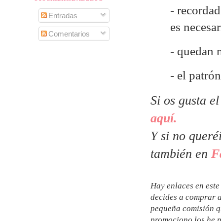
- recordad
Entradas
es necesa
Comentarios
- quedan 
- el patr
Si os gusta e
aquí.
Y si no queré
también en
F
Hay enlaces en este 
decides a comprar a
pequeña comisión qu
promociono los he p