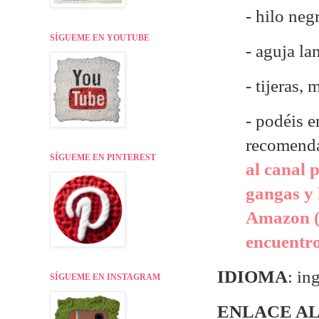
- hilo neg
SÍGUEME EN YOUTUBE
- aguja la
- tijeras,
- p
odéis e
recomend
SÍGUEME EN PINTEREST
al canal 
gangas y 
Amazon (
encuentr
IDIOMA
: in
SÍGUEME EN INSTAGRAM
ENLACE AL