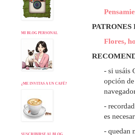
Pensamie
PATRONES
MI BLOG PERSONAL
Flores, h
RECOMEND
- si usáis
opción de 
¿ME INVITAS A UN CAFÉ?
navegado
- recordad
es necesa
- quedan 
SUSCRIBIRSE AL BLOG