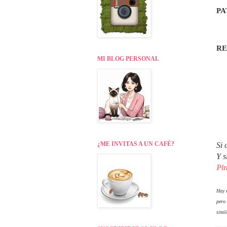
PA
R
MI BLOG PERSONAL
¿ME INVITAS A UN CAFÉ?
Si 
Y s
Pin
Hay e
pero
simil