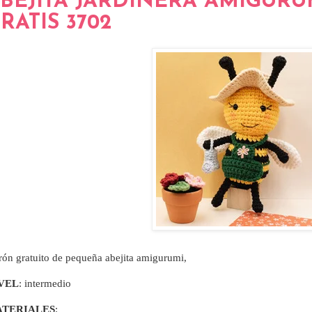
BEJITA JARDINERA AMIGURU
RATIS 3702
rón gratuito de pequeña abejita amigurumi,
VEL
: intermedio
TERIALES
: