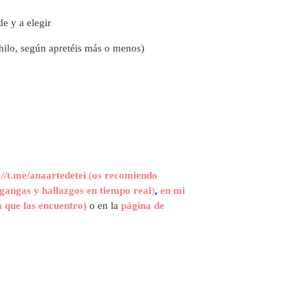
de y a elegir
hilo, según apretéis más o menos)
://t.me/anaartedetei
(
os recomiendo
gangas y hallazgos en tiempo real
)
,
en mi
 que las encuentro)
o en la
página de