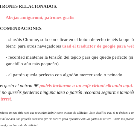
TRONES RELACIONADOS:
Abejas amigurumi, patrones gratis
ECOMENDACIONES
:
- si usáis Chrome, solo con clicar en el botón derecho tenéis la opci
bien); para otros navegadores
usad el traductor de google para we
- recordad mantener la tensión del tejido para que quede perfecto (s
ganchillo aún más pequeño)
- el patrón queda perfecto con algodón mercerizado o peinado
os gusta el patrón 💗
podéis invitarme a un café virtual clicando aquí.
i no queréis perderos ninguna idea o patrón recordad seguirme tambi
terest
.
nlaces en este sitio web que se pueden definir como enlaces de afiliados. Esto significa que, si te decides a 
 a mí me dan una pequeña comisión que me servirá para ayudarme con los gastos de la web. Todos los produc
ares) y me han sido de utilidad.