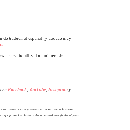
ón de traducir al español (y traduce muy
bs
i es necesario utilizad un número de
én en
Facebook
,
YouTube
,
Instagram
y
comprar alguno de estos productos, a ti te va a costar lo mismo
tos que promociono los he probado personalmente (o bien algunos