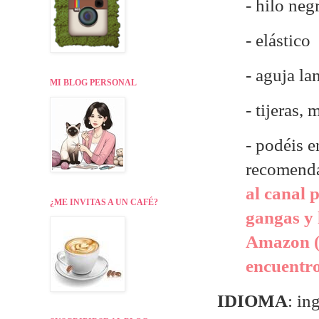
- hilo neg
- elástico
- aguja la
MI BLOG PERSONAL
- tijeras,
- p
odéis e
recomend
al canal 
¿ME INVITAS A UN CAFÉ?
gangas y 
Amazon (
encuentr
IDIOMA
: in