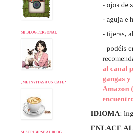
- ojos de
- aguja e 
- tijeras, a
MI BLOG PERSONAL
- p
odéis e
recomend
al canal 
gangas y 
¿ME INVITAS A UN CAFÉ?
Amazon (
encuentr
IDIOMA
: in
ENLACE AL
SUSCRIBIRSE AL BLOG