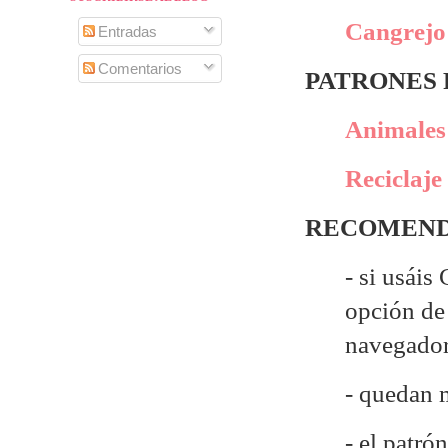
Cangrejo 
Entradas
Comentarios
PATRONES
Animales 
Reciclaje
RECOMEND
- si usáis
opción de 
navegado
- quedan 
- el patró