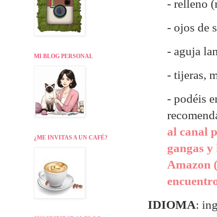
- relleno 
- ojos de 
- aguja la
MI BLOG PERSONAL
- tijeras,
- p
odéis e
recomend
al canal 
¿ME INVITAS A UN CAFÉ?
gangas y 
Amazon (
encuentr
IDIOMA
: in