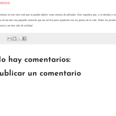
terest
.
nlaces en este sitio web que se pueden definir como enlaces de afiliados. Esto significa que, si te decides a 
 a mí me dan una pequeña comisión que me servirá para ayudarme con los gastos de la web. Todos los produc
ares) y me han sido de utilidad.
o hay comentarios:
ublicar un comentario