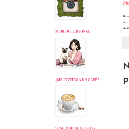
Pin
Hay e
pero
simil
MI BLOG PERSONAL
N
P
¿ME INVITAS A UN CAFÉ?
SUSCRIBIRSE AL BLOG