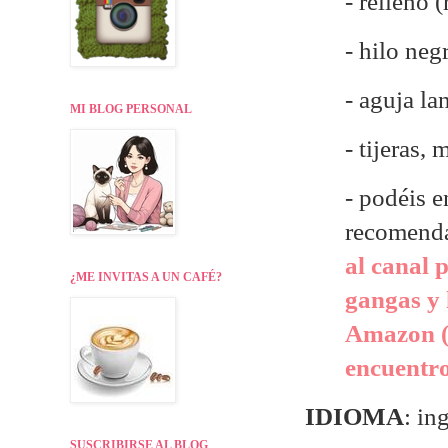
- relleno 
- hilo neg
- aguja la
MI BLOG PERSONAL
- tijeras,
- p
odéis e
recomend
al canal 
¿ME INVITAS A UN CAFÉ?
gangas y 
Amazon (
encuentr
IDIOMA
: in
SUSCRIBIRSE AL BLOG