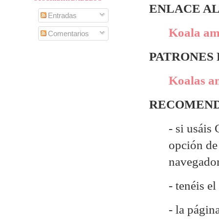
ENLACE AL
Entradas
Koala am
Comentarios
PATRONES
Koalas am
RECOMEND
- si usáis
opción de 
navegado
- tenéis e
- la págin