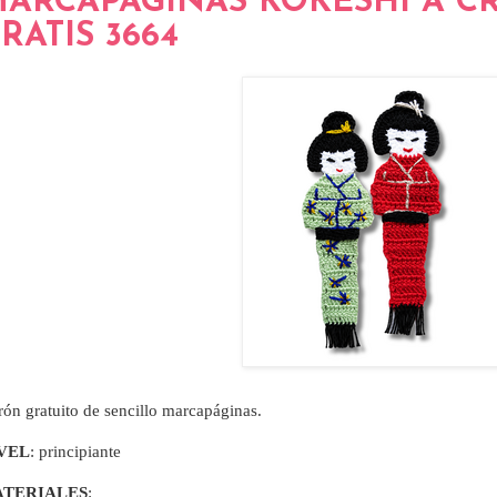
ARCAPÁGINAS KOKESHI A C
RATIS 3664
rón gratuito de sencillo marcapáginas.
VEL
: principiante
TERIALES
: