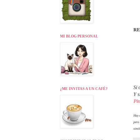
R
MI BLOG PERSONAL
Si 
¿ME INVITAS A UN CAFÉ?
Y s
Pin
Hay e
pero
simil