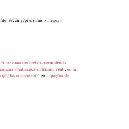
hilo, según apretéis más o menos)
://t.me/anaartedetei
(
os recomiendo
gangas y hallazgos en tiempo real
)
,
en mi
 que las encuentro)
o en la
página de