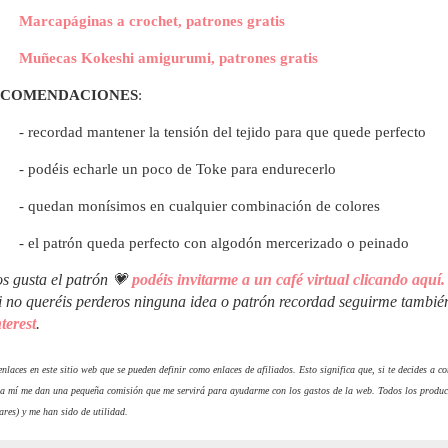
Marcapáginas a crochet, patrones gratis
Muñecas Kokeshi amigurumi, patrones gratis
ECOMENDACIONES
:
- recordad mantener la tensión del tejido para que quede perfecto
- podéis echarle un poco de Toke para endurecerlo
- quedan monísimos en cualquier combinación de colores
- el patrón queda perfecto con algodón mercerizado o peinado
os gusta el patrón 💗
podéis invitarme a un café virtual clicando aquí.
i no queréis perderos ninguna idea o patrón recordad seguirme tambi
terest
.
nlaces en este sitio web que se pueden definir como enlaces de afiliados. Esto significa que, si te decides a 
 a mí me dan una pequeña comisión que me servirá para ayudarme con los gastos de la web. Todos los produc
ares) y me han sido de utilidad.