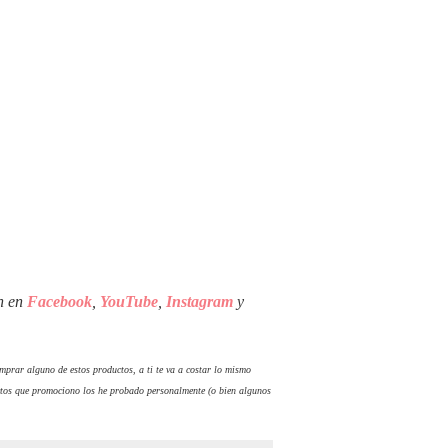
én en
Facebook
,
YouTube
,
Instagram
y
comprar alguno de estos productos, a ti te va a costar lo mismo
tos que promociono los he probado personalmente (o bien algunos