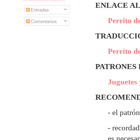
ENLACE AL
Entradas
Perrito d
Comentarios
TRADUCCIÓ
Perrito d
PATRONES
Juguetes 
RECOMEND
- el patró
- recordad
es necesa