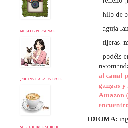
- relleno 
- hilo de 
- aguja la
MI BLOG PERSONAL
- tijeras,
- p
odéis e
recomend
al canal 
¿ME INVITAS A UN CAFÉ?
gangas y 
Amazon (
encuentr
IDIOMA
: in
SUSCRIBIRSE AL BLOG