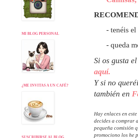
RECOMEND
- tenéis e
MI BLOG PERSONAL
- queda m
Si os gusta e
aquí.
Y si no queré
¿ME INVITAS A UN CAFÉ?
también en
F
Hay enlaces en este 
decides a comprar a
pequeña comisión qu
promociono los he p
SUSCRIBIRSE AL BLOG