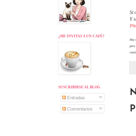
Si 
Y s
Pin
¿ME INVITAS A UN CAFÉ?
Hay e
pero
simil
SUSCRIBIRSE AL BLOG
N
Entradas
P
Comentarios