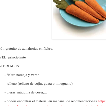
rón gratuito de zanahorias en fieltro.
VEL
: principiante
TERIALES
:
- fieltro naranja y verde
- relleno (relleno de cojín, guata o miraguano)
- tijeras, máquina de coser,...
- p
odéis encontrar el material en mi canal de recomendaciones
https