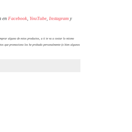
én en
Facebook
,
YouTube
,
Instagram
y
comprar alguno de estos productos, a ti te va a costar lo mismo
tos que promociono los he probado personalmente (o bien algunos