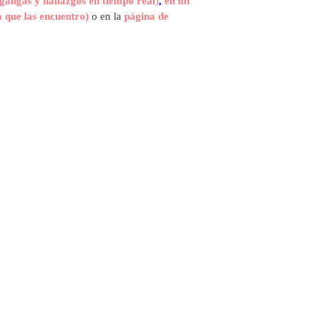
gangas y hallazgos en tiempo real
)
,
en mi
 que las encuentro)
o en la
página de