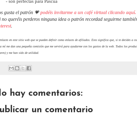
- son perfectas para Pascua
os gusta el patrón 💗
podéis invitarme a un café virtual clicando aquí.
i no queréis perderos ninguna idea o patrón recordad seguirme tambi
terest
.
nlaces en este sitio web que se pueden definir como enlaces de afiliados. Esto significa que, si te decides a 
 a mí me dan una pequeña comisión que me servirá para ayudarme con los gastos de la web. Todos los produc
ares) y me han sido de utilidad.
o hay comentarios:
ublicar un comentario