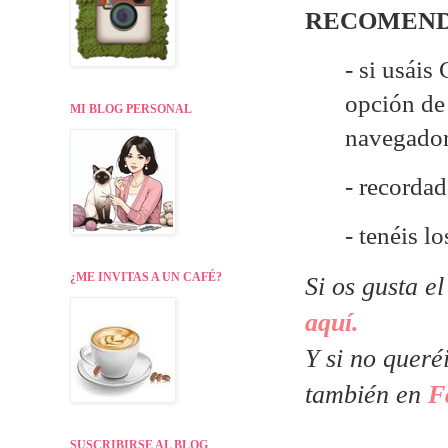
RECOMEND
- si usáis
opción de 
MI BLOG PERSONAL
navegado
- recordad
- tenéis lo
¿ME INVITAS A UN CAFÉ?
Si os gusta e
aquí.
Y si no queré
también en
F
SUSCRIBIRSE AL BLOG