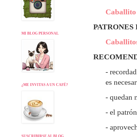
Caballit
PATRONES
MI BLOG PERSONAL
Caballito
RECOMEND
- recordad
es necesa
¿ME INVITAS A UN CAFÉ?
- quedan 
- el patr
- aprovech
SUSCRIBIRSE AL BLOG