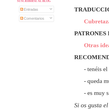
SUSCRIBIRSE AL BLOG
TRADUCCIÓ
Entradas
Comentarios
Cubretaza
PATRONES
Otras idea
RECOMEND
- tenéis e
- queda m
- es muy 
Si os gusta e