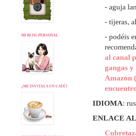
- aguja la
- tijeras, a
- p
odéis e
MI BLOG PERSONAL
recomend
al canal 
gangas y 
Amazon (
¿ME INVITAS A UN CAFÉ?
encuentr
IDIOMA
: ru
ENLACE AL
Cubretaza