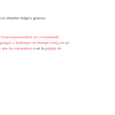
e con alambre mágico grueso)
://t.me/anaartedetei
(
os recomiendo
gangas y hallazgos en tiempo real
)
,
en mi
 que las encuentro)
o en la
página de