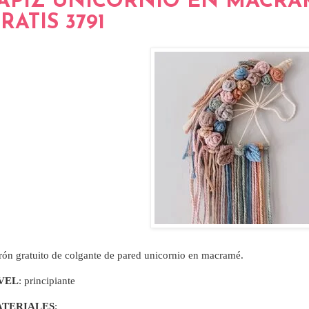
APIZ UNICORNIO EN MACRA
RATIS 3791
rón gratuito de colgante de pared unicornio en macramé.
VEL
: principiante
TERIALES
: