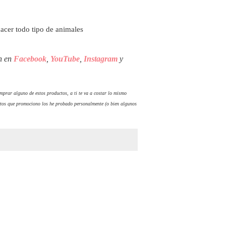
acer todo tipo de animales
én en
Facebook
,
YouTube
,
Instagram
y
comprar alguno de estos productos, a ti te va a costar lo mismo
tos que promociono los he probado personalmente (o bien algunos