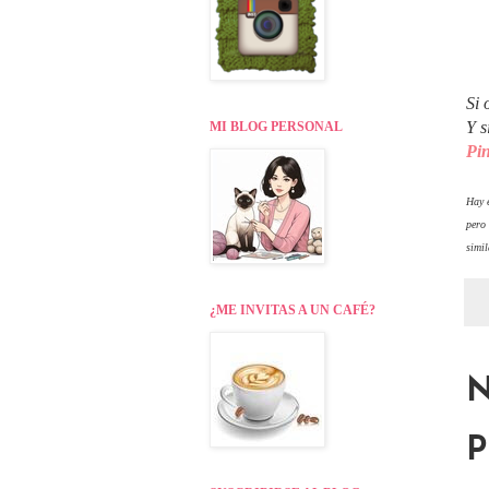
Si 
Y s
MI BLOG PERSONAL
Pin
Hay e
pero
simil
¿ME INVITAS A UN CAFÉ?
N
P