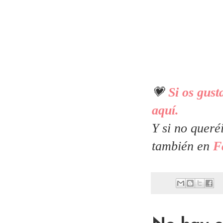
💗
Si os gust
aquí.
Y si no queré
también en
F