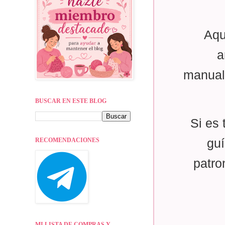
Aqu
a
manual
BUSCAR EN ESTE BLOG
Si es 
RECOMENDACIONES
guí
patro
MI LISTA DE COMPRAS Y